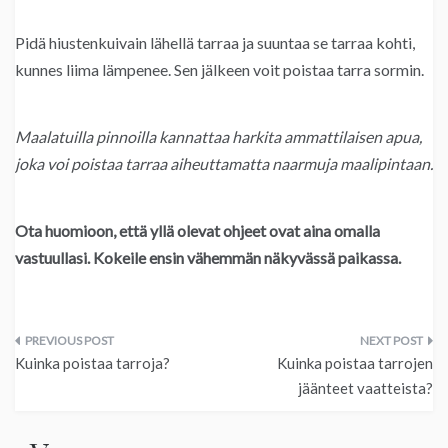
Pidä hiustenkuivain lähellä tarraa ja suuntaa se tarraa kohti,
kunnes liima lämpenee. Sen jälkeen voit poistaa tarra sormin.
Maalatuilla pinnoilla kannattaa harkita ammattilaisen apua,
joka voi poistaa tarraa aiheuttamatta naarmuja maalipintaan.
Ota huomioon, että yllä olevat ohjeet ovat aina omalla
vastuullasi. Kokeile ensin vähemmän näkyvässä paikassa.
Artikkelien
Kuinka poistaa tarroja?
Kuinka poistaa tarrojen
selaus
jäänteet vaatteista?