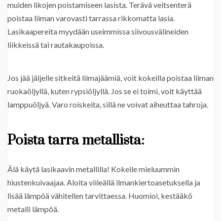
muiden likojen poistamiseen lasista. Terävä veitsenterä
poistaa liiman varovasti tarrassa rikkomatta lasia.
Lasikaapereita myydään useimmissa siivousvälineiden
liikkeissä tai rautakaupoissa.
Jos jää jäljelle sitkeitä liimajäämiä, voit kokeilla poistaa liiman
ruokaöljyllä, kuten rypsiöljyllä. Jos se ei toimi, voit käyttää
lamppuöljyä. Varo roiskeita, sillä ne voivat aiheuttaa tahroja.
Poista tarra metallista:
Älä käytä lasikaavin metallilla! Kokeile mieluummin
hiustenkuivaajaa. Aloita viileällä ilmankiertoasetuksella ja
lisää lämpöä vähitellen tarvittaessa. Huomioi, kestääkö
metalli lämpöä.