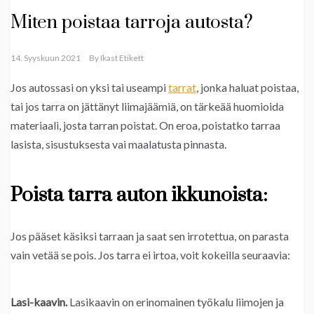
Miten poistaa tarroja autosta?
14. Syyskuun 2021
By
Ikast Etikett
Jos autossasi on yksi tai useampi
tarrat
, jonka haluat poistaa,
tai jos tarra on jättänyt liimajäämiä, on tärkeää huomioida
materiaali, josta tarran poistat. On eroa, poistatko tarraa
lasista, sisustuksesta vai maalatusta pinnasta.
Poista tarra auton ikkunoista:
Jos pääset käsiksi tarraan ja saat sen irrotettua, on parasta
vain vetää se pois. Jos tarra ei irtoa, voit kokeilla seuraavia:
Lasi-kaavin.
Lasikaavin on erinomainen työkalu liimojen ja