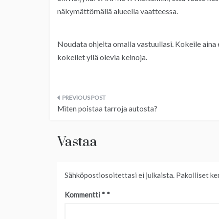
näkymättömällä alueella vaatteessa.
Noudata ohjeita omalla vastuullasi. Kokeile aina e
kokeilet yllä olevia keinoja.
Artikkelien
Miten poistaa tarroja autosta?
selaus
Vastaa
Sähköpostiosoitettasi ei julkaista.
Pakolliset ke
Kommentti
*