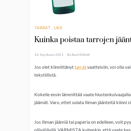
TARRAT
,
UKK
Kuinka poistaa tarrojen jäänt
14. Syyskuun 2021
By
Ikast Etikett
Jos olet kiinnittänyt
tarrat
vaatteisiin, voi olla v
tekstiilistä.
Kokeile ensin lämmittää vaate hiustenkuivaajalla 
jäämät. Varo, ettet sulata liiman jäänteitä kiinni 
Jos liiman jäämiä tai paperia on edelleen, voit pyyh
oliiviöljyllä. VARMISTA kuitenkin, että vaate kes