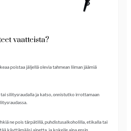
eet vaatteista?
aikeaa poistaa jäljellä olevia tahmean liiman jäämiä
tai silitysraudalla ja katso, onnistutko irrottamaan
silitysraudassa.
kiä ne pois tärpätillä, puhdistusalkoholilla, etikalla tai
tää käyttämääsi ainetta, ja kokeile aina ensin