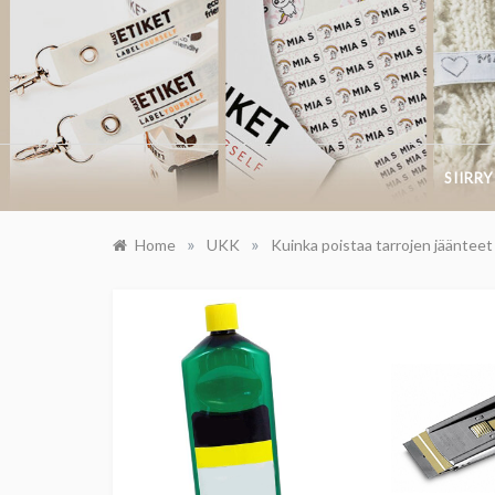
Skip
to
content
SIIRR
»
»
Home
UKK
Kuinka poistaa tarrojen jäänteet