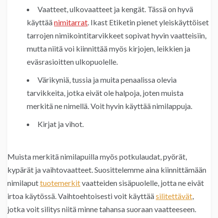
Vaatteet, ulkovaatteet ja kengät. Tässä on hyvä
käyttää
nimitarrat
. Ikast Etiketin pienet yleiskäyttöiset
tarrojen nimikointitarvikkeet sopivat hyvin vaatteisiin,
mutta niitä voi kiinnittää myös kirjojen, leikkien ja
eväsrasioitten ulkopuolelle.
Värikyniä, tussia ja muita penaalissa olevia
tarvikkeita, jotka eivät ole halpoja, joten muista
merkitä ne nimellä. Voit hyvin käyttää nimilappuja.
Kirjat ja vihot.
Muista merkitä nimilapuilla myös potkulaudat, pyörät,
kypärät ja vaihtovaatteet. Suosittelemme aina kiinnittämään
nimilaput
tuotemerkit
vaatteiden sisäpuolelle, jotta ne eivät
irtoa käytössä. Vaihtoehtoisesti voit käyttää
silitettävät
,
jotka voit silitys niitä minne tahansa suoraan vaatteeseen.