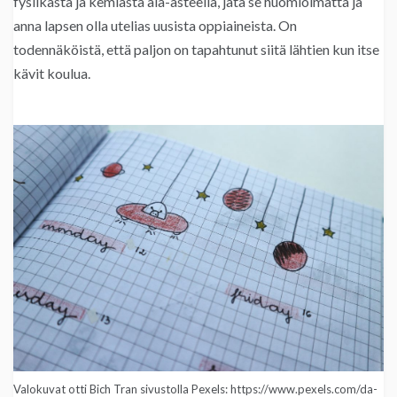
fysiikasta ja kemiasta ala-asteella, jätä se huomioimatta ja
anna lapsen olla utelias uusista oppiaineista. On
todennäköistä, että paljon on tapahtunut siitä lähtien kun itse
kävit koulua.
Valokuvat otti Bich Tran sivustolla Pexels: https://www.pexels.com/da-