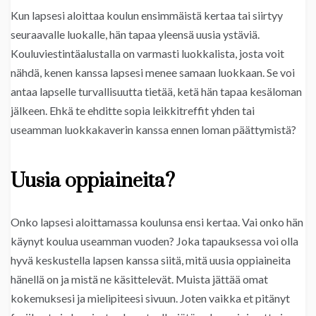
Kun lapsesi aloittaa koulun ensimmäistä kertaa tai siirtyy
seuraavalle luokalle, hän tapaa yleensä uusia ystäviä.
Kouluviestintäalustalla on varmasti luokkalista, josta voit
nähdä, kenen kanssa lapsesi menee samaan luokkaan. Se voi
antaa lapselle turvallisuutta tietää, ketä hän tapaa kesäloman
jälkeen. Ehkä te ehditte sopia leikkitreffit yhden tai
useamman luokkakaverin kanssa ennen loman päättymistä?
Uusia oppiaineita?
Onko lapsesi aloittamassa koulunsa ensi kertaa. Vai onko hän
käynyt koulua useamman vuoden? Joka tapauksessa voi olla
hyvä keskustella lapsen kanssa siitä, mitä uusia oppiaineita
hänellä on ja mistä ne käsittelevät. Muista jättää omat
kokemuksesi ja mielipiteesi sivuun. Joten vaikka et pitänyt