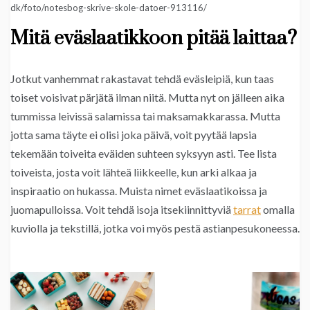
dk/foto/notesbog-skrive-skole-datoer-913116/
Mitä eväslaatikkoon pitää laittaa?
Jotkut vanhemmat rakastavat tehdä eväsleipiä, kun taas
toiset voisivat pärjätä ilman niitä. Mutta nyt on jälleen aika
tummissa leivissä salamissa tai maksamakkarassa. Mutta
jotta sama täyte ei olisi joka päivä, voit pyytää lapsia
tekemään toiveita eväiden suhteen syksyyn asti. Tee lista
toiveista, josta voit lähteä liikkeelle, kun arki alkaa ja
inspiraatio on hukassa. Muista nimet eväslaatikoissa ja
juomapulloissa. Voit tehdä isoja itsekiinnittyviä
tarrat
omalla
kuviolla ja tekstillä, jotka voi myös pestä astianpesukoneessa.