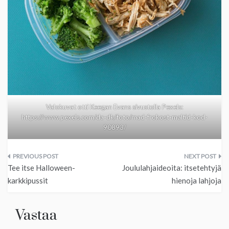
Valokuvat otti Keegan Evans sivustolla Pexels:
https://www.pexels.com/da-dk/foto/mad-frokost-maltid-kod-
90893/
Artikkelien
Tee itse Halloween-
Joululahjaideoita: itsetehtyjä
selaus
karkkipussit
hienoja lahjoja
Vastaa