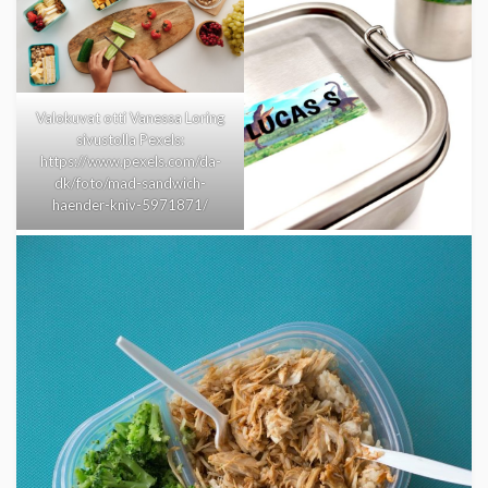
Valokuvat otti Vanessa Loring
sivustolla Pexels:
https://www.pexels.com/da-
dk/foto/mad-sandwich-
haender-kniv-5971871/