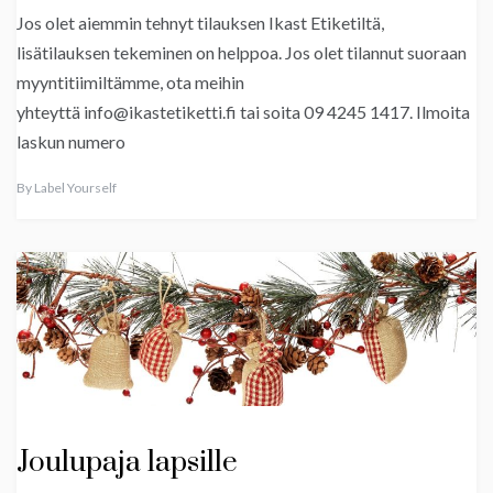
Jos olet aiemmin tehnyt tilauksen Ikast Etiketiltä,
lisätilauksen tekeminen on helppoa. Jos olet tilannut suoraan
myyntitiimiltämme, ota meihin
yhteyttä info@ikastetiketti.fi tai soita 09 4245 1417. Ilmoita
laskun numero
By
Label Yourself
Joulupaja lapsille