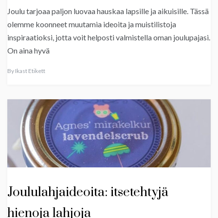
Joulu tarjoaa paljon luovaa hauskaa lapsille ja aikuisille. Tässä
olemme koonneet muutamia ideoita ja muistilistoja
inspiraatioksi, jotta voit helposti valmistella oman joulupajasi.
On aina hyvä
By
Ikast Etikett
Joululahjaideoita: itsetehtyjä
hienoja lahjoja