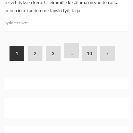
tervehdyksen kera. Useimmille kesäloma on vuoden aika,
jolloin irrottaudumme täysin työstä ja
By
Ikast Etikett
1
2
3
…
10